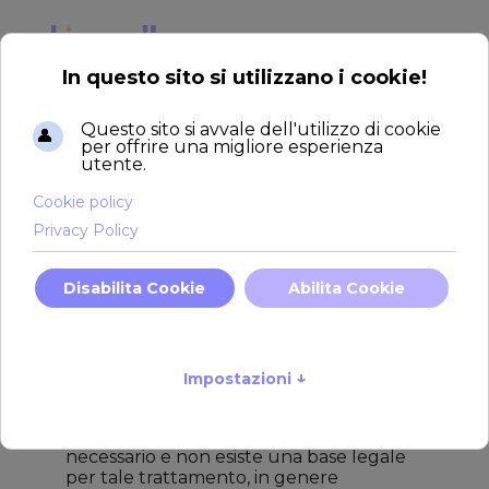
Privacy Policy
Siamo molto lieti che tu abbia mostrato
interesse per la nostra azienda. La
protezione dei dati è particolarmente
importante per la gestione di Due Elle
Srls. L'uso delle pagine Internet di Due
Elle Srls è possibile senza alcuna
indicazione di dati personali; tuttavia, se
un soggetto interessato desidera
utilizzare servizi aziendali speciali tramite
il nostro sito Web, potrebbe essere
necessario elaborare i dati personali. Se il
trattamento dei dati personali è
necessario e non esiste una base legale
per tale trattamento, in genere