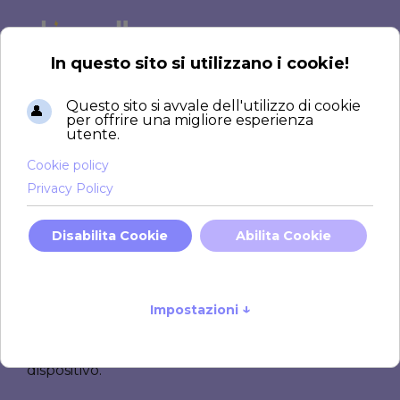
Sito web:
il tuo biglietto
da visita
online
Un
sito web
ben realizzato è molto più di una
semplice vetrina: è il cuore della tua
presenza
digitale
, dove gli utenti possono conoscere il
tuo brand, scoprire i tuoi prodotti o servizi e
interagire con te.
Creiamo siti web personalizzati con hosting e
sistemi proprietari, non i soliti CMS commerciali,
per garantirti
prestazioni elevate
e
un’
esperienza di navigazione
fluida su ogni
dispositivo.