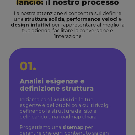
lancio:
il nostro processo
La nostra attenzione si concentra sul definire
una
struttura solida
,
performance veloci
e
design intuitivi
per rappresentare al meglio la
tua azienda, facilitare la conversione e
l’interazione.
01.
Analisi esigenze e
definizione struttura
Iniziamo con l’
analisi
delle tue
esigenze e del pubblico a cui ti rivolgi,
definendo la struttura del sito e
delineando una roadmap chiara.
Progettiamo una
sitemap
per
garantire che ogni contenuto sia ben