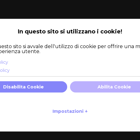
e studies
di
succ
writing
eCommerce
Integrazioni Web
ADS
Mail Marketing